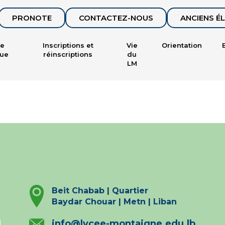
PRONOTE
CONTACTEZ-NOUS
ANCIENS É
ce
Inscriptions et
Vie
Orientation
ue
réinscriptions
du
LM
Beit Chabab | Quartier
Baydar Chouar | Metn | Liban
info@lycee-montaigne.edu.lb